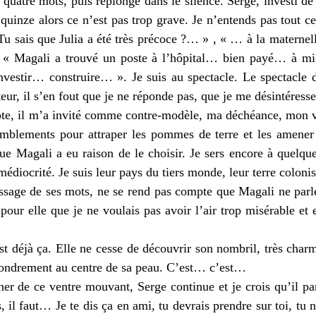
is quatre mots, puis replonge dans le silence. Serge, investi de
 quinze alors ce n’est pas trop grave. Je n’entends pas tout ce
 sais que Julia a été très précoce ?… » , « … à la maternelle,
 « Magali a trouvé un poste à l’hôpital… bien payé… à m
vestir… construire… ». Je suis au spectacle. Le spectacle de
eur, il s’en fout que je ne réponde pas, que je me désintéresse
te, il m’a invité comme contre-modèle, ma déchéance, mon vi
remblements pour attraper les pommes de terre et les amene
 que Magali a eu raison de le choisir. Je sers encore à quelq
médiocrité. Je suis leur pays du tiers monde, leur terre colon
assage de ses mots, ne se rend pas compte que Magali ne parl
our elle que je ne voulais pas avoir l’air trop misérable et 
c’est déjà ça. Elle ne cesse de découvrir son nombril, très char
ffondrement au centre de sa peau. C’est… c’est…
er de ce ventre mouvant, Serge continue et je crois qu’il pa
s, il faut… Je te dis ça en ami, tu devrais prendre sur toi, tu 