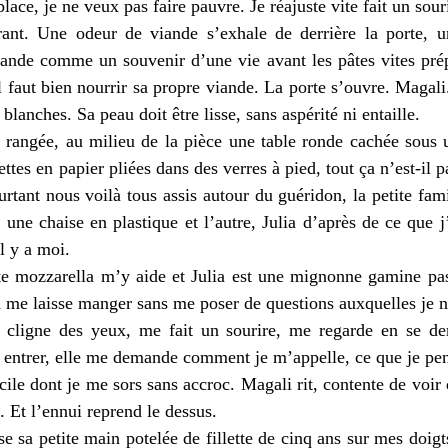
ace, je ne veux pas faire pauvre. Je réajuste vite fait un sour
ant. Une odeur de viande s’exhale de derrière la porte, u
nde comme un souvenir d’une vie avant les pâtes vites prép
l faut bien nourrir sa propre viande. La porte s’ouvre. Magali.
 blanches. Sa peau doit être lisse, sans aspérité ni entaille.
, rangée, au milieu de la pièce une table ronde cachée sous u
ttes en papier pliées dans des verres à pied, tout ça n’est-il 
urtant nous voilà tous assis autour du guéridon, la petite fam
 une chaise en plastique et l’autre, Julia d’après de ce que 
il y a moi.
te mozzarella m’y aide et Julia est une mignonne gamine pas
on me laisse manger sans me poser de questions auxquelles je n
e cligne des yeux, me fait un sourire, me regarde en se d
t entrer, elle me demande comment je m’appelle, ce que je pen
icile dont je me sors sans accroc. Magali rit, contente de voir 
n. Et l’ennui reprend le dessus.
ose sa petite main potelée de fillette de cinq ans sur mes doi