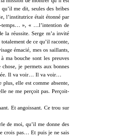
 la mission de montrer qu’il est
 qu’il me dit, seules des bribes
 l’institutrice était étonné par
i-temps… », « …l’intention de
 la réussite. Serge m’a invité
 totalement de ce qu’il raconte,
sage émacié, mes os saillants,
r à ma bouche sont les preuves
ue chose, je permets aux bonnes
isée. Il va voir… Il va voir…
e plus, elle est comme absente,
elle ne me perçoit pas. Perçoit-
mant. Et angoissant. Ce trou sur
rle de moi, qu’il me donne des
ne crois pas… Et puis je ne sais