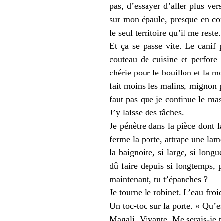
pas, d’essayer d’aller plus ve
sur mon épaule, presque en cont
le seul territoire qu’il me res
Et ça se passe vite. Le canif 
couteau de cuisine et perfore
chérie pour le bouillon et la 
fait moins les malins, mignon p
faut pas que je continue le mas
J’y laisse des tâches.
Je pénètre dans la pièce dont l
ferme la porte, attrape une lam
la baignoire, si large, si long
dû faire depuis si longtemps, 
maintenant, tu t’épanches ?
Je tourne le robinet. L’eau fro
Un toc-toc sur la porte. « Qu’e
Magali. Vivante. Me serais-je 