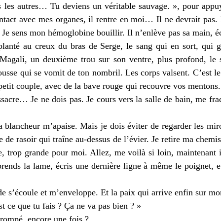
rs les autres… Tu deviens un véritable sauvage. », pour appu
act avec mes organes, il rentre en moi… Il ne devrait pas. Il
te. Je sens mon hémoglobine bouillir. Il n’enlève pas sa main,
planté au creux du bras de Serge, le sang qui en sort, qui 
 Magali, un deuxième trou sur son ventre, plus profond, le s
mousse qui se vomit de ton nombril. Les corps valsent. C’est l
etit couple, avec de la bave rouge qui recouvre vos mentons. 
sacre… Je ne dois pas. Je cours vers la salle de bain, me fra
a blancheur m’apaise. Mais je dois éviter de regarder les mir
e de rasoir qui traîne au-dessus de l’évier. Je retire ma chem
ue, trop grande pour moi. Allez, me voilà si loin, maintenant il
prends la lame, écris une dernière ligne à même le poignet, e
ide s’écoule et m’enveloppe. Et la paix qui arrive enfin sur mo
st ce que tu fais ? Ça ne va pas bien ? »
trompé, encore une fois ?