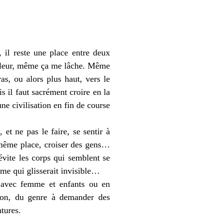
 il reste une place entre deux
douleur, même ça me lâche. Même
as, ou alors plus haut, vers le
is il faut sacrément croire en la
une civilisation en fin de course
et ne pas le faire, se sentir à
la même place, croiser des gens…
évite les corps qui semblent se
ôme qui glisserait invisible…
er avec femme et enfants ou en
e con, du genre à demander des
ntures.