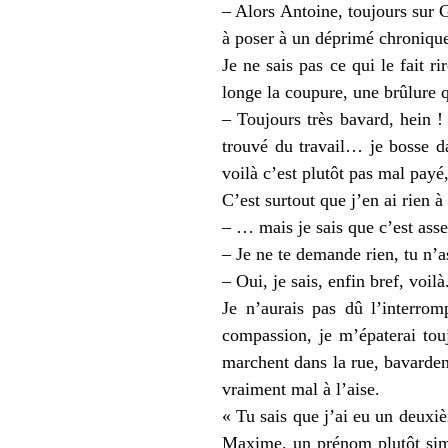
– Alors Antoine, toujours sur 
à poser à un déprimé chroniq
Je ne sais pas ce qui le fait r
longe la coupure, une brûlure 
– Toujours très bavard, hein !
trouvé du travail… je bosse da
voilà c’est plutôt pas mal pay
C’est surtout que j’en ai rien à
– … mais je sais que c’est ass
– Je ne te demande rien, tu n’as
– Oui, je sais, enfin bref, voilà
Je n’aurais pas dû l’interro
compassion, je m’épaterai touj
marchent dans la rue, bavardent
vraiment mal à l’aise.
« Tu sais que j’ai eu un deuxi
Maxime, un prénom plutôt simp