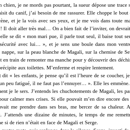
’un chien, je ne mords pas pourtant, la sueur dépose une trace s
isit du canif, j’ai besoin de me rassurer. Elle choppe le bout
scène, et je la vois avec ses yeux, et je me vois dans toute m
e ! Il doit aller très mal… On a bien fait de l’inviter, on devr
 elle se dit « mon mari pue, il parle tout seul, il baise tout seu
 sécurité avec lui… », et je sens une boule dans mon ventre
e nappe, sur la peau blanche de Magali, sur la chemise de Ser
est en train de remonter ma manche pour y découvrir des déchir
précipite aux toilettes. M’enferme et respire lentement.
 dit « les enfants, je pense qu’il est l’heure de se coucher, 
 un peu fatigué, il ne faut pas l’ennuyer… ». Elle les emmène.
ement je le sers. J’entends les chuchotements de Magali, les
pour calmer mes crises. Si elle pouvait m’en dire encore des 
ouvait me prendre dans ses bras, me bercer de sa chaleur. Au
t. J’attends une dizaine de minutes, le temps de me remettr
e si de rien n’était en face de Magali et Serge.