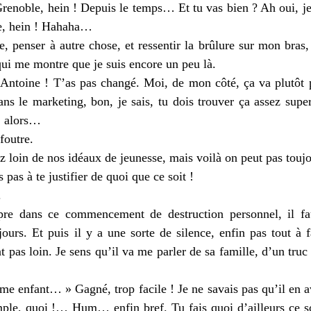
Grenoble, hein ! Depuis le temps… Et tu vas bien ? Ah oui, je 
ue, hein ! Hahaha…
ire, penser à autre chose, et ressentir la brûlure sur mon bras,
qui me montre que je suis encore un peu là.
 Antoine ! T’as pas changé. Moi, de mon côté, ça va plutôt p
ns le marketing, bon, je sais, tu dois trouver ça assez super
é, alors…
 foutre.
ez loin de nos idéaux de jeunesse, mais voilà on peut pas tou
 pas à te justifier de quoi que ce soit !
.
mpre dans ce commencement de destruction personnel, il fau
ours. Et puis il y a une sorte de silence, enfin pas tout à fa
 pas loin. Je sens qu’il va me parler de sa famille, d’un tru
ème enfant… » Gagné, trop facile ! Je ne savais pas qu’il en a
le, quoi !… Hum… enfin bref. Tu fais quoi d’ailleurs ce soi