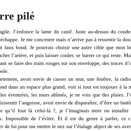
rre pilé
agile. J’enfonce la lame du canif. Juste au-dessus du coude,
s’échappe. Je me concentre mais n’arrive pas à ressentir la 
t faux bond. Je pourrais choisir une autre cible que mon br
her l’artère, et puis laisser couler, se barrer ce qui reste. Ma
ant se faire des traits rouges sur son enveloppe, des traces d’
ole.
rtement, avoir envie de casser un mur, une fenêtre, la radio, 
n rond dans un espace plus grand, voir si tout est toujours à 
lles éventrées, les murs abîmés, je ne vois que des plaies. J’
Ressentir l’angoisse, avoir envie de disparaître, d’être un fant
e qu’il fout là celui-là ?, je l’imaginais mort ou install
urs. Impossible de l’éviter. Et il est du genre à parler, c
er de lui pour me mettre le nez sur l’étalage abject de ses ave