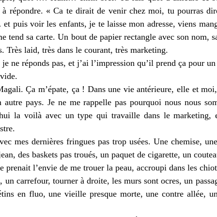
n à répondre. « Ca te dirait de venir chez moi, tu pourras d
t puis voir les enfants, je te laisse mon adresse, viens mang
l me tend sa carte. Un bout de papier rectangle avec son nom, s
s. Très laid, très dans le courant, très marketing.
et je ne réponds pas, et j’ai l’impression qu’il prend ça pour 
vide.
agali. Ça m’épate, ça ! Dans une vie antérieure, elle et mo
n autre pays. Je ne me rappelle pas pourquoi nous nous so
ui la voilà avec un type qui travaille dans le marketing, et
stre.
 avec mes dernières fringues pas trop usées. Une chemise, un
jean, des baskets pas troués, un paquet de cigarette, un couteau
e prenait l’envie de me trouer la peau, accroupi dans les chiot
, un carrefour, tourner à droite, les murs sont ocres, un passa
tins en fluo, une vieille presque morte, une contre allée, u