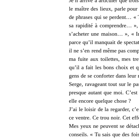
Je n’arrive à articuler que tro
le maître des lieux, parle pour
de phrases qui se perdent… « Tu
sa rapidité à comprendre… »,
s’acheter une maison… », « In
parce qu’il manquait de spectat
il ne s’en rend même pas comp
ma fuite aux toilettes, mes t
qu’il a fait les bons choix et
gens de se conforter dans leur 
Serge, ravageant tout sur le p
presque autant que moi. C’est p
elle encore quelque chose ?
J’ai le loisir de la regarder, 
ce ventre. Ce trou noir. Cet e
Mes yeux ne peuvent se détach
conseils. « Tu sais que des foi