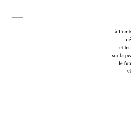
—
à l’omb
dé
et le
sur la pe
le fu
vi